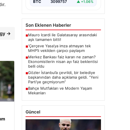
BTC
3099757
▲ +1.06%
ır.
Son Eklenen Haberler
agy →
Mauro Icardi ile Galatasaray arasındaki
■
aşk tamamen bitti!
‘Çerçeve Yasa’ya imza atmayan tek
■
MHP’li vekilden çarpıcı paylaşım
Merkez Bankası faiz kararı ne zaman?
■
Ekonomistlerin nisan ayı faiz beklentisi
belli oldu
Gözler İstanbul’a çevrildi, bir belediye
■
başkanından daha açıklama geldi. “Yeni
Parti’ye geçmiyorum”
Bahçe Mutfakları ve Modern Yaşam
■
Mekanları
Güncel
tım