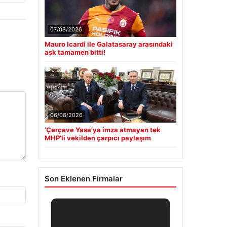
07/08/2026
Mauro Icardi ile Galatasaray arasındaki
aşk tamamen bitti!
06/08/2026
‘Çerçeve Yasa’ya imza atmayan tek
MHP’li vekilden çarpıcı paylaşım
Son Eklenen Firmalar