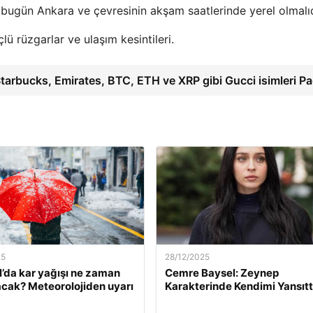
, bugün Ankara ve çevresinin akşam saatlerinde yerel olmalıd
çlü rüzgarlar ve ulaşım kesintileri.
tarbucks, Emirates, BTC, ETH ve XRP gibi Gucci isimleri P
25
28/12/2025
l’da kar yağışı ne zaman
Cemre Baysel: Zeynep
cak? Meteorolojiden uyarı
Karakterinde Kendimi Yansıt