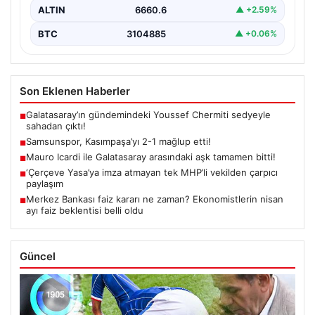
ALTIN
6660.6
▲ +2.59%
BTC
3104885
▲ +0.06%
Son Eklenen Haberler
Galatasaray’ın gündemindeki Youssef Chermiti sedyeyle
■
sahadan çıktı!
Samsunspor, Kasımpaşa’yı 2-1 mağlup etti!
■
Mauro Icardi ile Galatasaray arasındaki aşk tamamen bitti!
■
‘Çerçeve Yasa’ya imza atmayan tek MHP’li vekilden çarpıcı
■
paylaşım
Merkez Bankası faiz kararı ne zaman? Ekonomistlerin nisan
■
ayı faiz beklentisi belli oldu
Güncel