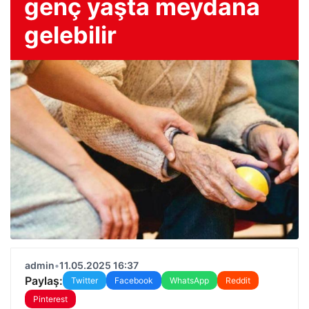
genç yaşta meydana
gelebilir
admin
•
11.05.2025 16:37
Paylaş:
Twitter
Facebook
WhatsApp
Reddit
Pinterest