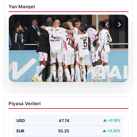
Yan Manşet
08.08.2026
Samsunspor, Kasımpaşa’yı 2-1 mağlup
Piyasa Verileri
etti!
USD
47.74
▲ +0.18%
EUR
55.25
▲ +0.32%