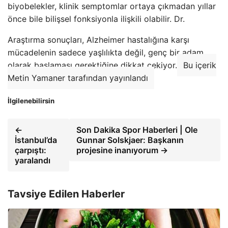
biyobelekler, klinik semptomlar ortaya çıkmadan yıllar
önce bile bilişsel fonksiyonla ilişkili olabilir. Dr.
Araştırma sonuçları, Alzheimer hastalığına karşı
mücadelenin sadece yaşlılıkta değil, genç bir adam
olarak başlaması gerektiğine dikkat çekiyor.
Bu içerik
Metin Yamaner tarafından yayınlandı
İlgilenebilirsin
←
Son Dakika Spor Haberleri | Ole
İstanbul’da
Gunnar Solskjaer: Başkanın
çarpıştı:
projesine inanıyorum →
yaralandı
Tavsiye Edilen Haberler