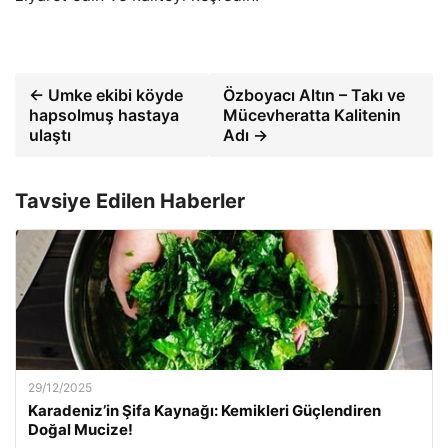
← Umke ekibi köyde
Özboyacı Altın – Takı ve
hapsolmuş hastaya
Mücevheratta Kalitenin
ulaştı
Adı →
Tavsiye Edilen Haberler
29/12/2025
Karadeniz’in Şifa Kaynağı: Kemikleri Güçlendiren
Doğal Mucize!