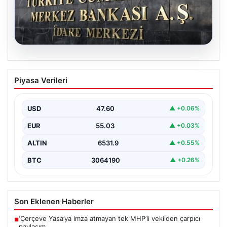
05.08.2026
Merkez Bankası faiz kararı ne zaman?
Piyasa Verileri
Ekonomistlerin nisan ayı faiz beklentisi
belli oldu
USD
47.60
▲ +0.06%
EUR
55.03
▲ +0.03%
ALTIN
6531.9
▲ +0.55%
BTC
3064190
▲ +0.26%
Son Eklenen Haberler
‘Çerçeve Yasa’ya imza atmayan tek MHP’li vekilden çarpıcı
■
paylaşım