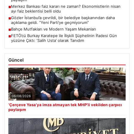
Merkez Bankası faiz kararı ne zaman? Ekonomistlerin nisan
■
ayı faiz beklentisi belli oldu
Gözler İstanbul’a çevrildi, bir belediye başkanından daha
■
açıklama geldi. “Yeni Parti’ye geçmiyorum”
Bahçe Mutfakları ve Modern Yaşam Mekanları
■
FETÖ’cü Burkay Karatepe ile İlişkili Şüphelinin İfadesi Gün
■
yüzüne Çıktı: ‘Salih Usta’ olarak Tanıdım
Güncel
06/08/2026
‘Çerçeve Yasa’ya imza atmayan tek MHP’li vekilden çarpıcı
paylaşım