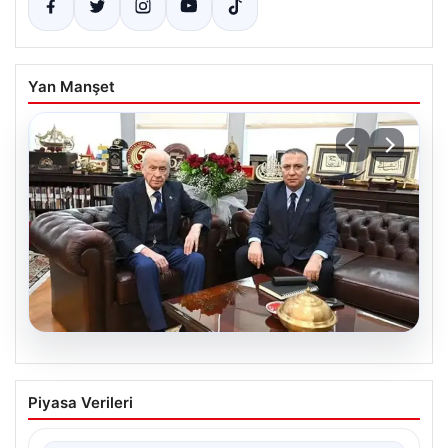
Yan Manşet
06.08.2026
‘Çerçeve Yasa’ya imza atmayan tek
Piyasa Verileri
MHP’li vekilden çarpıcı paylaşım