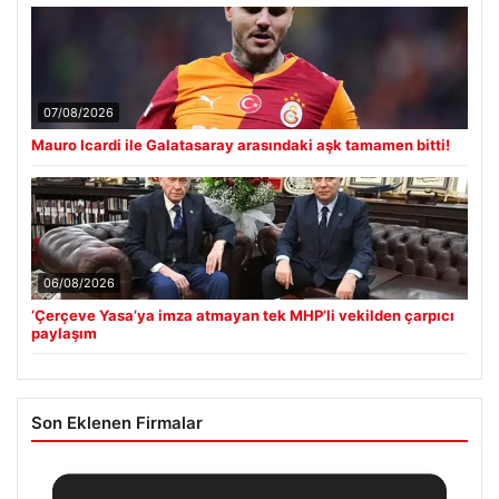
07/08/2026
Mauro Icardi ile Galatasaray arasındaki aşk tamamen bitti!
06/08/2026
‘Çerçeve Yasa’ya imza atmayan tek MHP’li vekilden çarpıcı
paylaşım
Son Eklenen Firmalar