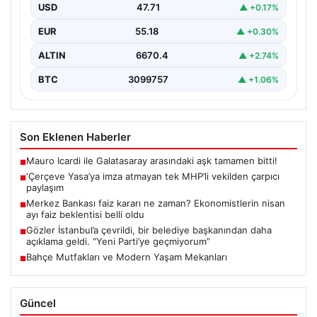
USD
47.71
▲ +0.17%
EUR
55.18
▲ +0.30%
ALTIN
6670.4
▲ +2.74%
BTC
3099757
▲ +1.06%
Son Eklenen Haberler
Mauro Icardi ile Galatasaray arasındaki aşk tamamen bitti!
■
‘Çerçeve Yasa’ya imza atmayan tek MHP’li vekilden çarpıcı
■
paylaşım
Merkez Bankası faiz kararı ne zaman? Ekonomistlerin nisan
■
ayı faiz beklentisi belli oldu
Gözler İstanbul’a çevrildi, bir belediye başkanından daha
■
açıklama geldi. “Yeni Parti’ye geçmiyorum”
Bahçe Mutfakları ve Modern Yaşam Mekanları
■
Güncel