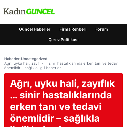
Güncel Haberler
Firma Rehberi
Forum
Çerez Politikası
Haberler
›
Uncategorized
›
Ağrı, uyku hali, zayıflık … sinir hastalıklarında erken tanı ve tedavi
önemlidir – sağlıkla ilgili haberler
Ağrı, uyku hali, zayıflık
… sinir hastalıklarında
erken tanı ve tedavi
önemlidir – sağlıkla