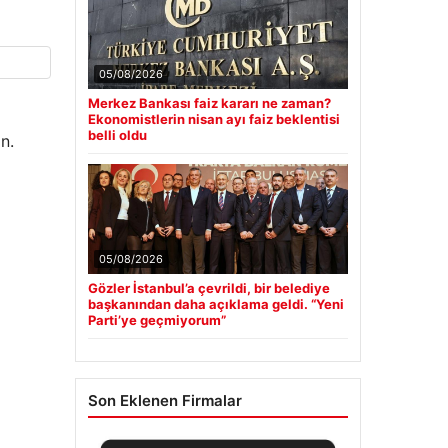
05/08/2026
Merkez Bankası faiz kararı ne zaman?
Ekonomistlerin nisan ayı faiz beklentisi
belli oldu
n.
05/08/2026
Gözler İstanbul’a çevrildi, bir belediye
başkanından daha açıklama geldi. “Yeni
Parti’ye geçmiyorum”
Son Eklenen Firmalar