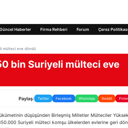
Güncel Haberler
Firma Rehberi
Forum
Çerez Politikas
li mülteci eve döndü
0 bin Suriyeli mülteci eve
Paylaş:
Twitter
Facebook
WhatsApp
Reddit
Pinte
ükümetinin düşüşünden Birleşmiş Milletler Mülteciler Yükse
k 850.000 Suriyeli mülteci komşu ülkelerden evlerine geri dö