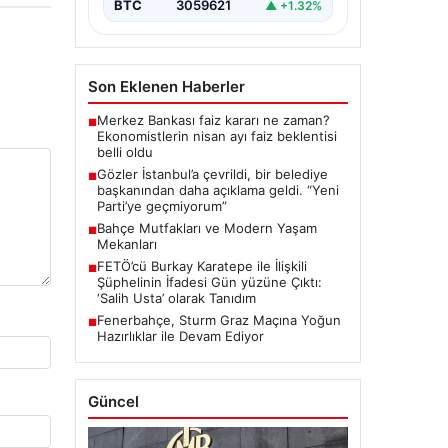
“content”: “ İstanbul, son
BTC
3059621
▲ +1.32%
dönemde yaşanan…
Son Eklenen Haberler
Merkez Bankası faiz kararı ne zaman?
■
Ekonomistlerin nisan ayı faiz beklentisi
belli oldu
Gözler İstanbul’a çevrildi, bir belediye
■
başkanından daha açıklama geldi. “Yeni
Parti’ye geçmiyorum”
Bahçe Mutfakları ve Modern Yaşam
■
Mekanları
FETÖ’cü Burkay Karatepe ile İlişkili
■
Şüphelinin İfadesi Gün yüzüne Çıktı:
‘Salih Usta’ olarak Tanıdım
Fenerbahçe, Sturm Graz Maçına Yoğun
■
Hazırlıklar ile Devam Ediyor
Güncel