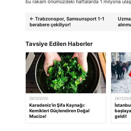
bu rakam önümüzdeki haftalarda 1 milyona ulaşa
← Trabzonspor, Samsunsport 1-1
Uzman
berabere çekiliyor!
alınma
Tavsiye Edilen Haberler
29/12/2025
28/12/20
Karadeniz’in Şifa Kaynağı:
İstanbu
Kemikleri Güçlendiren Doğal
başlaya
Mucize!
geldi!