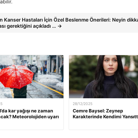
bilir.
 Kanser Hastaları İçin Özel Beslenme Önerileri: Neyin dikk
sı gerektiğini açıkladı … →
25
28/12/2025
l’da kar yağışı ne zaman
Cemre Baysel: Zeynep
cak? Meteorolojiden uyarı
Karakterinde Kendimi Yansıt