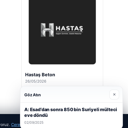
Hastaş Beton
26/05/2026
×
Göz Atın
A: Esad’dan sonra 850 bin Suriyeli mülteci
eve döndü
02/09/2025
ıyoruz.
Çerez Politikamız
Reddet
Kabul Et