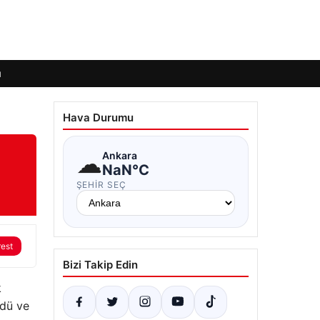
ı
Hava Durumu
☁
Ankara
NaN°C
ŞEHIR SEÇ
rest
Bizi Takip Edin
k
ndü ve