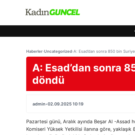
Haberler
›
Uncategorized
›
A: Esad’dan sonra 850 bin Suriye
A: Esad’dan sonra 85
döndü
admin
•
02.09.2025 10:19
Pazartesi günü, Aralık ayında Beşar Al -Assad h
Komiseri Yüksek Yetkilisi ilanına göre, yaklaşı