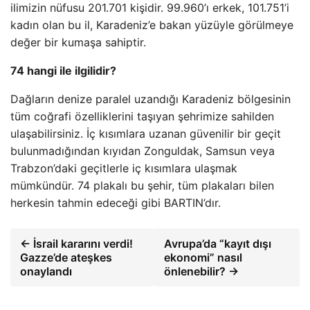
ilimizin nüfusu 201.701 kişidir. 99.960’ı erkek, 101.751’i
kadın olan bu il, Karadeniz’e bakan yüzüyle görülmeye
değer bir kumaşa sahiptir.
74 hangi ile ilgilidir?
Dağların denize paralel uzandığı Karadeniz bölgesinin
tüm coğrafi özelliklerini taşıyan şehrimize sahilden
ulaşabilirsiniz. İç kısımlara uzanan güvenilir bir geçit
bulunmadığından kıyıdan Zonguldak, Samsun veya
Trabzon’daki geçitlerle iç kısımlara ulaşmak
mümkündür. 74 plakalı bu şehir, tüm plakaları bilen
herkesin tahmin edeceği gibi BARTIN’dır.
← İsrail kararını verdi!
Avrupa’da “kayıt dışı
Gazze’de ateşkes
ekonomi” nasıl
onaylandı
önlenebilir? →