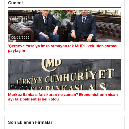
Güncel
06/08/2026
‘Çerçeve Yasa’ya imza atmayan tek MHP’li vekilden çarpıcı
paylaşım
05/08/2026
Merkez Bankası faiz kararı ne zaman? Ekonomistlerin nisan
ayı faiz beklentisi belli oldu
Son Eklenen Firmalar