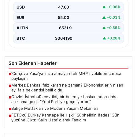
USD
47.60
▲ +0.06%
EUR
55.03
▲ +0.03%
ALTIN
6531.9
▲ +0.55%
BTC
3064190
▲ +0.26%
Son Eklenen Haberler
‘Çerçeve Yasa’ya imza atmayan tek MHP’li vekilden çarpıcı
■
paylaşım
Merkez Bankası faiz kararı ne zaman? Ekonomistlerin nisan
■
ayı faiz beklentisi belli oldu
Gözler İstanbul’a çevrildi, bir belediye başkanından daha
■
açıklama geldi. “Yeni Parti’ye geçmiyorum”
Bahçe Mutfakları ve Modern Yaşam Mekanları
■
FETÖ’cü Burkay Karatepe ile İlişkili Şüphelinin İfadesi Gün
■
yüzüne Çıktı: ‘Salih Usta’ olarak Tanıdım