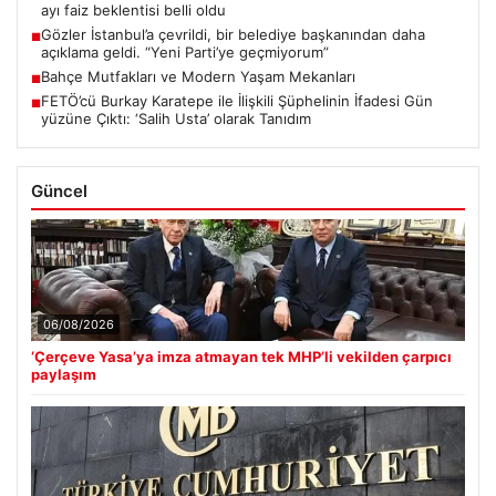
ayı faiz beklentisi belli oldu
Gözler İstanbul’a çevrildi, bir belediye başkanından daha
■
açıklama geldi. “Yeni Parti’ye geçmiyorum”
Bahçe Mutfakları ve Modern Yaşam Mekanları
■
FETÖ’cü Burkay Karatepe ile İlişkili Şüphelinin İfadesi Gün
■
yüzüne Çıktı: ‘Salih Usta’ olarak Tanıdım
Güncel
06/08/2026
‘Çerçeve Yasa’ya imza atmayan tek MHP’li vekilden çarpıcı
paylaşım