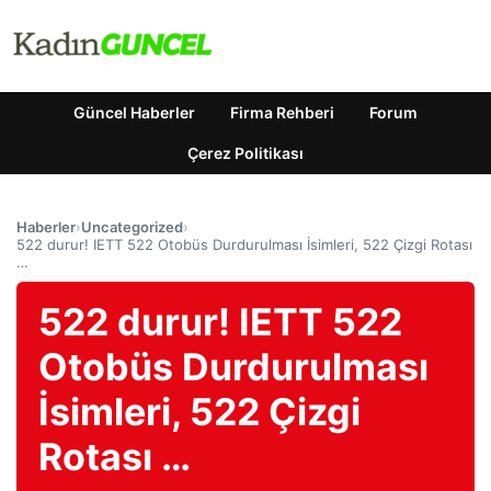
Güncel Haberler
Firma Rehberi
Forum
Çerez Politikası
Haberler
›
Uncategorized
›
522 durur! IETT 522 Otobüs Durdurulması İsimleri, 522 Çizgi Rotası
…
522 durur! IETT 522
Otobüs Durdurulması
İsimleri, 522 Çizgi
Rotası …