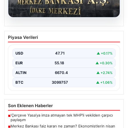
05.08.2026
Merkez Bankası faiz kararı ne zaman?
Piyasa Verileri
Ekonomistlerin nisan ayı faiz beklentisi
belli oldu
USD
47.71
▲ +0.17%
EUR
55.18
▲ +0.30%
ALTIN
6670.4
▲ +2.74%
BTC
3099757
▲ +1.06%
Son Eklenen Haberler
‘Çerçeve Yasa’ya imza atmayan tek MHP’li vekilden çarpıcı
■
paylaşım
Merkez Bankası faiz kararı ne zaman? Ekonomistlerin nisan
■