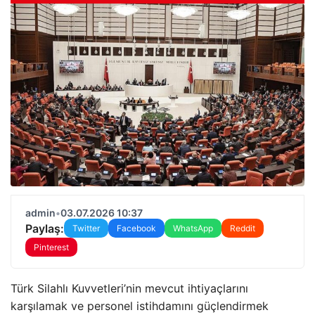
admin
•
03.07.2026 10:37
Paylaş:
Twitter
Facebook
WhatsApp
Reddit
Pinterest
Türk Silahlı Kuvvetleri’nin mevcut ihtiyaçlarını
karşılamak ve personel istihdamını güçlendirmek