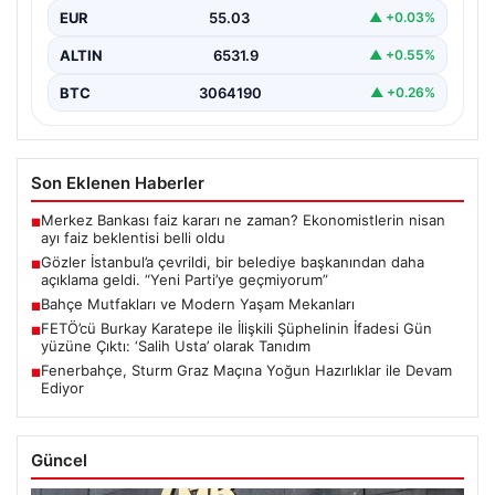
Başkanlarından Açıklamalar”, “content”: “ İstanbul, son
EUR
55.03
▲ +0.03%
dönemde yaşanan…
ALTIN
6531.9
▲ +0.55%
BTC
3064190
▲ +0.26%
Son Eklenen Haberler
Merkez Bankası faiz kararı ne zaman? Ekonomistlerin nisan
■
ayı faiz beklentisi belli oldu
Gözler İstanbul’a çevrildi, bir belediye başkanından daha
■
açıklama geldi. “Yeni Parti’ye geçmiyorum”
Bahçe Mutfakları ve Modern Yaşam Mekanları
■
FETÖ’cü Burkay Karatepe ile İlişkili Şüphelinin İfadesi Gün
■
yüzüne Çıktı: ‘Salih Usta’ olarak Tanıdım
Fenerbahçe, Sturm Graz Maçına Yoğun Hazırlıklar ile Devam
■
Ediyor
Güncel