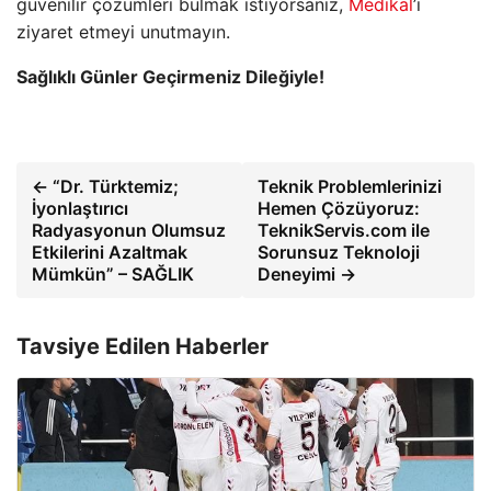
güvenilir çözümleri bulmak istiyorsanız,
Medikal
’i
ziyaret etmeyi unutmayın.
Sağlıklı Günler Geçirmeniz Dileğiyle!
← “Dr. Türktemiz;
Teknik Problemlerinizi
İyonlaştırıcı
Hemen Çözüyoruz:
Radyasyonun Olumsuz
TeknikServis.com ile
Etkilerini Azaltmak
Sorunsuz Teknoloji
Mümkün” – SAĞLIK
Deneyimi →
Tavsiye Edilen Haberler