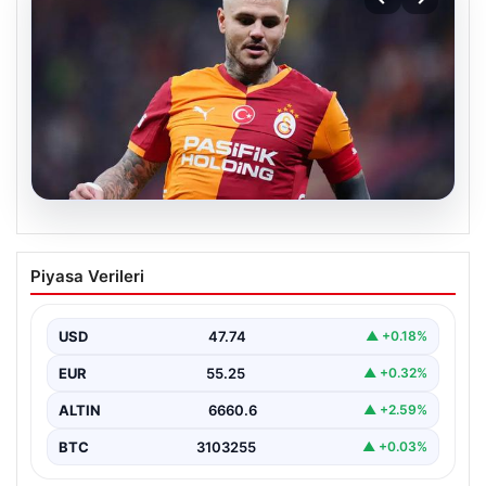
07.08.2026
Mauro Icardi ile Galatasaray arasındaki
Piyasa Verileri
aşk tamamen bitti!
USD
47.74
▲ +0.18%
EUR
55.25
▲ +0.32%
ALTIN
6660.6
▲ +2.59%
BTC
3103255
▲ +0.03%