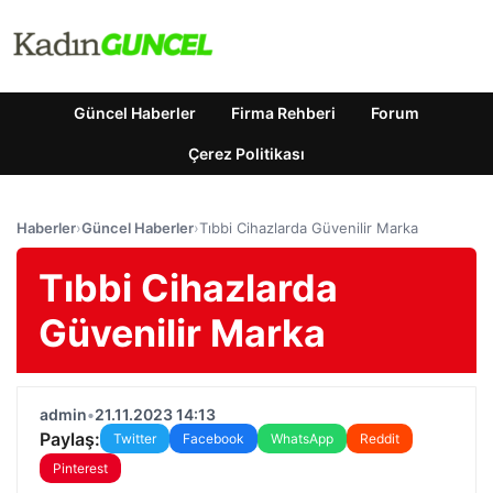
Güncel Haberler
Firma Rehberi
Forum
Çerez Politikası
Haberler
›
Güncel Haberler
›
Tıbbi Cihazlarda Güvenilir Marka
Tıbbi Cihazlarda
Güvenilir Marka
admin
•
21.11.2023 14:13
Paylaş:
Twitter
Facebook
WhatsApp
Reddit
Pinterest