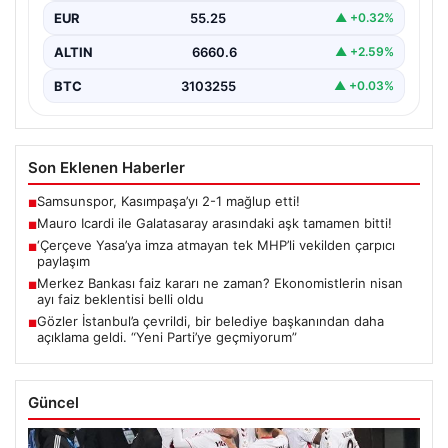
EUR
55.25
▲ +0.32%
ALTIN
6660.6
▲ +2.59%
BTC
3103255
▲ +0.03%
Son Eklenen Haberler
Samsunspor, Kasımpaşa’yı 2-1 mağlup etti!
■
Mauro Icardi ile Galatasaray arasındaki aşk tamamen bitti!
■
‘Çerçeve Yasa’ya imza atmayan tek MHP’li vekilden çarpıcı
■
paylaşım
Merkez Bankası faiz kararı ne zaman? Ekonomistlerin nisan
■
ayı faiz beklentisi belli oldu
Gözler İstanbul’a çevrildi, bir belediye başkanından daha
■
açıklama geldi. “Yeni Parti’ye geçmiyorum”
Güncel