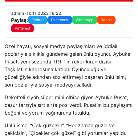
admin
•
10.11.2023 18:22
Paylaş:
Twitter
Facebook
WhatsApp
Reddit
Pinterest
Özel hayatı, sosyal medya paylaşımları ve iddialı
pozlarıyla sıklıkla gündeme gelen ünlü oyuncu Aybüke
Pusat, yeni sezonda TRT 1’in rekor kıran dizisi
Teşkilat’ın kadrosuna katıldı. Oyunculuğu ve
güzelliğiyle adından söz ettirmeyi başaran ünlü isim,
son pozlarıyla sosyal medyayı salladı.
Dekolteli siyah süper mini elbise giyen Aybüke Pusat,
cesur tarzıyla sırt sırta poz verdi. Pusat’ın bu paylaşımı
beğeni ve yorum yağmuruna tutuldu.
Ünlü isme; “Çok güzelsin”, “Her zaman güzel ve
çekicisin”, “Çiçekler çok güzel” gibi yorumlar yapıldı.