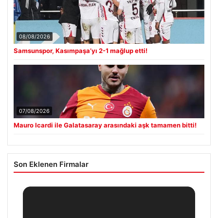
08/08/2026
Samsunspor, Kasımpaşa’yı 2-1 mağlup etti!
07/08/2026
Mauro Icardi ile Galatasaray arasındaki aşk tamamen bitti!
Son Eklenen Firmalar