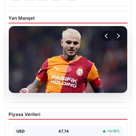
Yan Manşet
07.08.2026
Mauro Icardi ile Galatasaray arasındaki
Piyasa Verileri
aşk tamamen bitti!
USD
47.74
▲ +0.18%