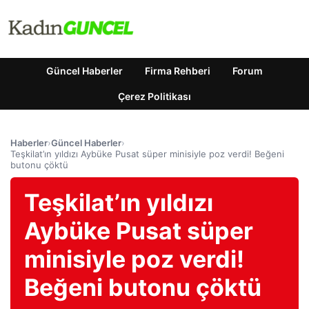
Güncel Haberler
Firma Rehberi
Forum
Çerez Politikası
Haberler
›
Güncel Haberler
›
Teşkilat’ın yıldızı Aybüke Pusat süper minisiyle poz verdi! Beğeni
butonu çöktü
Teşkilat’ın yıldızı
Aybüke Pusat süper
minisiyle poz verdi!
Beğeni butonu çöktü