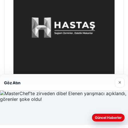
×
Göz Atın
Prenses Night Club
29/04/2026
Güncel Haberler
Web sitemizi nasıl kullandığınızı daha iyi anlayabilmek,
deneyiminizi kişiselleştirmek ve geliştirmek amacıyla çerezler