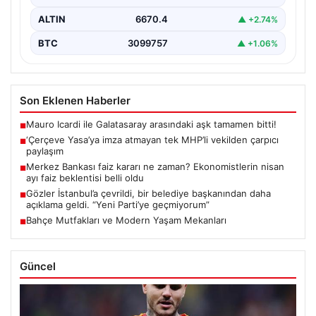
ALTIN
6670.4
▲ +2.74%
BTC
3099757
▲ +1.06%
Son Eklenen Haberler
Mauro Icardi ile Galatasaray arasındaki aşk tamamen bitti!
■
‘Çerçeve Yasa’ya imza atmayan tek MHP’li vekilden çarpıcı
■
paylaşım
Merkez Bankası faiz kararı ne zaman? Ekonomistlerin nisan
■
ayı faiz beklentisi belli oldu
Gözler İstanbul’a çevrildi, bir belediye başkanından daha
■
açıklama geldi. “Yeni Parti’ye geçmiyorum”
Bahçe Mutfakları ve Modern Yaşam Mekanları
■
Güncel