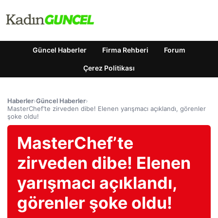
Güncel Haberler
Firma Rehberi
Forum
Çerez Politikası
Haberler
›
Güncel Haberler
›
MasterChef’te zirveden dibe! Elenen yarışmacı açıklandı, görenler
şoke oldu!
MasterChef’te
zirveden dibe! Elenen
yarışmacı açıklandı,
görenler şoke oldu!