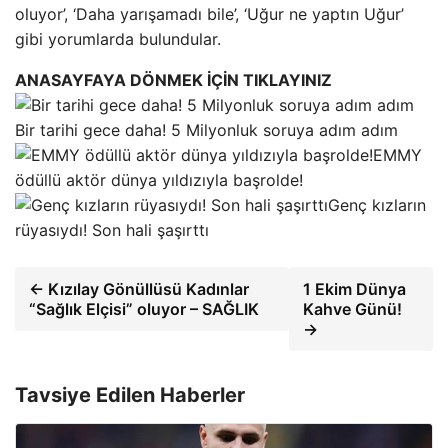
oluyor’, ‘Daha yarışamadı bile’, ‘Uğur ne yaptın Uğur’
gibi yorumlarda bulundular.
ANASAYFAYA DÖNMEK İÇİN TIKLAYINIZ
Bir tarihi gece daha! 5 Milyonluk soruya adım adım
EMMY
ödüllü aktör dünya yıldızıyla başrolde!
Genç kızların
rüyasıydı! Son hali şaşırttı
← Kızılay Gönüllüsü Kadınlar
1 Ekim Dünya
“Sağlık Elçisi” oluyor – SAĞLIK
Kahve Günü!
→
Tavsiye Edilen Haberler