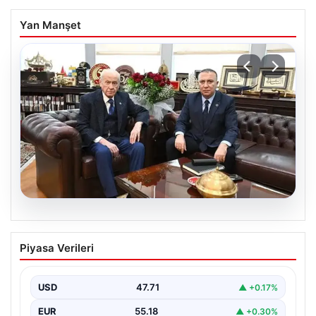
Yan Manşet
06.08.2026
‘Çerçeve Yasa’ya imza atmayan tek
Piyasa Verileri
MHP’li vekilden çarpıcı paylaşım
USD
47.71
▲ +0.17%
EUR
55.18
▲ +0.30%