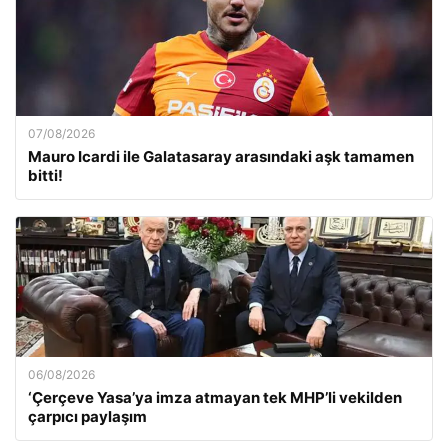
07/08/2026
Mauro Icardi ile Galatasaray arasındaki aşk tamamen
bitti!
06/08/2026
‘Çerçeve Yasa’ya imza atmayan tek MHP’li vekilden
çarpıcı paylaşım