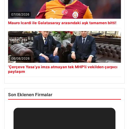
07/08/2026
Mauro Icardi ile Galatasaray arasındaki aşk tamamen bitti!
06/08/2026
‘Çerçeve Yasa’ya imza atmayan tek MHP’li vekilden çarpıcı
paylaşım
Son Eklenen Firmalar