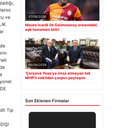
ladığı,
lerini
cu ve
07/08/2026
LIK
Mauro Icardi ile Galatasaray arasındaki
aşk tamamen bitti!
ar
nde
rin
heli
06/08/2026
nde
‘Çerçeve Yasa’ya imza atmayan tek
a
MHP’li vekilden çarpıcı paylaşım
syonel
 DE
Son Eklenen Firmalar
dli Tıp
 DIŞI