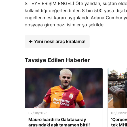
SİTEYE ERİŞİM ENGELİ Öte yandan, suçtan elde ed
kullanıldığı değerlendirilen 8 bin 500 yasa dışı b
engellenmesi kararı uygulandı. Adana Cumhuriye
dosyaya giren bazı isimler şu şekilde,
← Yeni nesil araç kiralama!
Tavsiye Edilen Haberler
07/08/2026
06/08/20
Mauro Icardi ile Galatasaray
‘Çerçev
arasındaki aşk tamamen bitti!
tek MHP