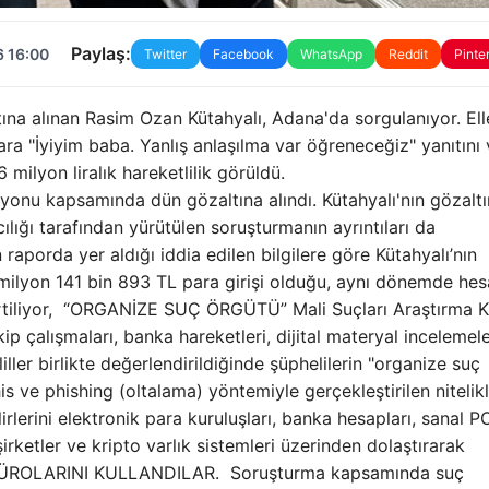
Paylaş:
6 16:00
Twitter
Facebook
WhatsApp
Reddit
Pinte
na alınan Rasim Ozan Kütahyalı, Adana'da sorgulanıyor. Ell
ara "İyiyim baba. Yanlış anlaşılma var öğreneceğiz" yanıtını 
 milyon liralık hareketlilik görüldü.
yonu kapsamında dün gözaltına alındı. Kütahyalı'nın gözalt
ığı tarafından yürütülen soruşturmanın ayrıntıları da
raporda yer aldığı iddia edilen bilgilere göre Kütahyalı’nın
milyon 141 bin 893 TL para girişi olduğu, aynı dönemde he
lirtiliyor, “ORGANİZE SUÇ ÖRGÜTÜ” Mali Suçları Araştırma K
ip çalışmaları, banka hareketleri, dijital materyal incelemele
liller birlikte değerlendirildiğinde şüphelilerin "organize suç
s ve phishing (oltalama) yöntemiyle gerçekleştirilen nitelikl
lirlerini elektronik para kuruluşları, banka hesapları, sanal P
irketler ve kripto varlık sistemleri üzerinden dolaştırarak
Z BÜROLARINI KULLANDILAR. Soruşturma kapsamında suç