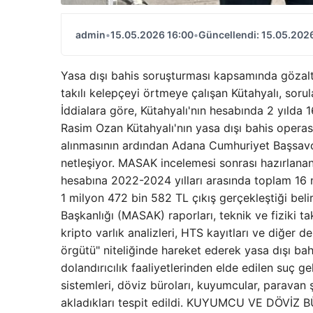
admin
•
15.05.2026 16:00
•
Güncellendi: 15.05.202
Yasa dışı bahis soruşturması kapsamında gözaltı
takılı kelepçeyi örtmeye çalışan Kütahyalı, sorul
İddialara göre, Kütahyalı'nın hesabında 2 yılda 16
Rasim Ozan Kütahyalı'nın yasa dışı bahis operas
alınmasının ardından Adana Cumhuriyet Başsavcıl
netleşiyor. MASAK incelemesi sonrası hazırlanan 
hesabına 2022-2024 yılları arasında toplam 16 
1 milyon 472 bin 582 TL çıkış gerçekleştiği be
Başkanlığı (MASAK) raporları, teknik ve fiziki tak
kripto varlık analizleri, HTS kayıtları ve diğer de
örgütü" niteliğinde hareket ederek yasa dışı bahi
dolandırıcılık faaliyetlerinden elde edilen suç ge
sistemleri, döviz büroları, kuyumcular, paravan ş
akladıkları tespit edildi. KUYUMCU VE DÖVİ