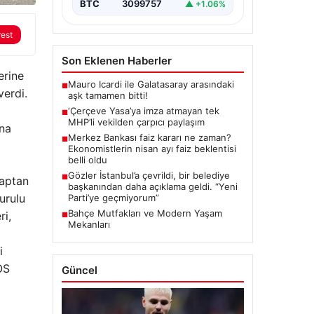
BTC
3099757
▲ +1.06%
rest
Son Eklenen Haberler
erine
Mauro Icardi ile Galatasaray arasındaki
■
verdi.
aşk tamamen bitti!
‘Çerçeve Yasa’ya imza atmayan tek
■
MHP’li vekilden çarpıcı paylaşım
ına
Merkez Bankası faiz kararı ne zaman?
■
Ekonomistlerin nisan ayı faiz beklentisi
belli oldu
Gözler İstanbul’a çevrildi, bir belediye
■
saptan
başkanından daha açıklama geldi. “Yeni
urulu
Parti’ye geçmiyorum”
Bahçe Mutfakları ve Modern Yaşam
ri,
■
Mekanları
i
OS
Güncel