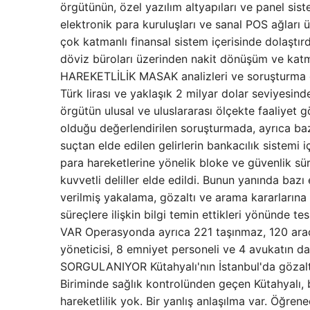
örgütünün, özel yazılım altyapıları ve panel siste
elektronik para kuruluşları ve sanal POS ağları ü
çok katmanlı finansal sistem içerisinde dolaştırd
döviz büroları üzerinden nakit dönüşüm ve katm
HAREKETLİLİK MASAK analizleri ve soruşturma d
Türk lirası ve yaklaşık 2 milyar dolar seviyesind
örgütün ulusal ve uluslararası ölçekte faaliyet 
olduğu değerlendirilen soruşturmada, ayrıca ba
suçtan elde edilen gelirlerin bankacılık sistemi 
para hareketlerine yönelik bloke ve güvenlik sür
kuvvetli deliller elde edildi. Bunun yanında baz
verilmiş yakalama, gözaltı ve arama kararlarına 
süreçlere ilişkin bilgi temin ettikleri yönünd
VAR Operasyonda ayrıca 221 taşınmaz, 120 araç
yöneticisi, 8 emniyet personeli ve 4 avukatın
SORGULANIYOR Kütahyalı'nın İstanbul'da gözaltına
Biriminde sağlık kontrolünden geçen Kütahyalı, 
hareketlilik yok. Bir yanlış anlaşılma var. Öğre