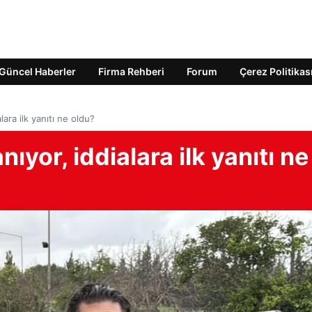
Güncel Haberler
Firma Rehberi
Forum
Çerez Politikas
lara ilk yanıtı ne oldu?
ıyor, iddialara ilk yanıtı ne