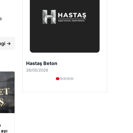
a
ngi →
Prenses Night Club
29/04/2026
e
 ayı