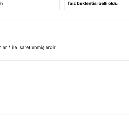
ım
faiz beklentisi belli oldu
nlar
*
ile işaretlenmişlerdir