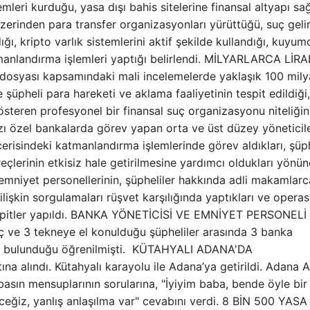
mleri kurduğu, yasa dışı bahis sitelerine finansal altyapı sağ
zerinden para transfer organizasyonları yürüttüğü, suç gelir
ığı, kripto varlık sistemlerini aktif şekilde kullandığı, kuyum
anlandırma işlemleri yaptığı belirlendi. MİLYARLARCA LİRA
osyası kapsamındaki mali incelemelerde yaklaşık 100 mily
e şüpheli para hareketi ve aklama faaliyetinin tespit edildiği,
gösteren profesyonel bir finansal suç organizasyonu niteliği
zı özel bankalarda görev yapan orta ve üst düzey yöneticile
içerisindeki katmanlandırma işlemlerinde görev aldıkları, şüp
eçlerinin etkisiz hale getirilmesine yardımcı oldukları yönü
ı emniyet personellerinin, şüpheliler hakkında adli makamlarc
ilişkin sorgulamaları rüşvet karşılığında yaptıkları ve opera
e tespitler yapıldı. BANKA YÖNETİCİSİ VE EMNİYET PERSONELİ
 ve 3 tekneye el konulduğu şüpheliler arasında 3 banka
 da bulunduğu öğrenilmişti. KÜTAHYALI ADANA'DA
 alındı. Kütahyalı karayolu ile Adana’ya getirildi. Adana A
basın mensuplarının sorularına, "İyiyim baba, bende öyle bir
neceğiz, yanlış anlaşılma var" cevabını verdi. 8 BİN 500 YASA