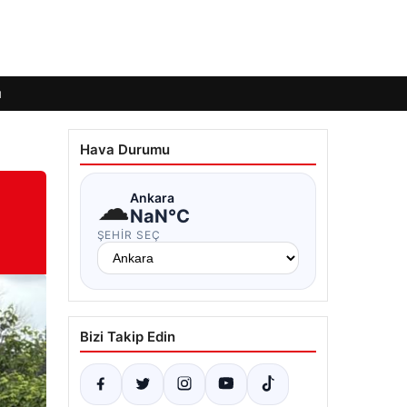
ı
Hava Durumu
☁
Ankara
NaN°C
ŞEHIR SEÇ
Bizi Takip Edin