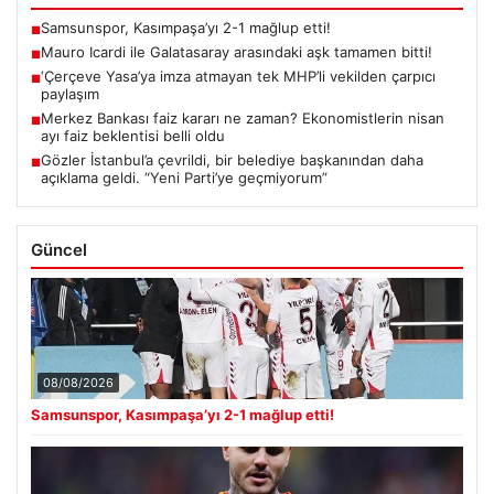
Samsunspor, Kasımpaşa’yı 2-1 mağlup etti!
■
Mauro Icardi ile Galatasaray arasındaki aşk tamamen bitti!
■
‘Çerçeve Yasa’ya imza atmayan tek MHP’li vekilden çarpıcı
■
paylaşım
Merkez Bankası faiz kararı ne zaman? Ekonomistlerin nisan
■
ayı faiz beklentisi belli oldu
Gözler İstanbul’a çevrildi, bir belediye başkanından daha
■
açıklama geldi. “Yeni Parti’ye geçmiyorum”
Güncel
08/08/2026
Samsunspor, Kasımpaşa’yı 2-1 mağlup etti!