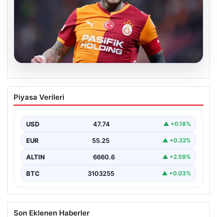
07.08.2026
Mauro Icardi ile Galatasaray arasındaki
Piyasa Verileri
aşk tamamen bitti!
USD
47.74
▲ +0.18%
EUR
55.25
▲ +0.32%
ALTIN
6660.6
▲ +2.59%
BTC
3103255
▲ +0.03%
Son Eklenen Haberler