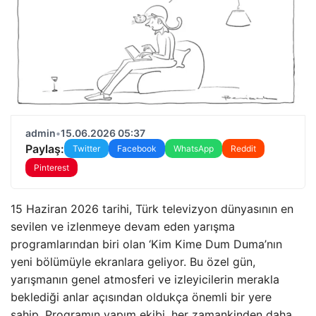
admin
•
15.06.2026 05:37
Paylaş:
Twitter
Facebook
WhatsApp
Reddit
Pinterest
15 Haziran 2026 tarihi, Türk televizyon dünyasının en
sevilen ve izlenmeye devam eden yarışma
programlarından biri olan ‘Kim Kime Dum Duma’nın
yeni bölümüyle ekranlara geliyor. Bu özel gün,
yarışmanın genel atmosferi ve izleyicilerin merakla
beklediği anlar açısından oldukça önemli bir yere
sahip. Programın yapım ekibi, her zamankinden daha