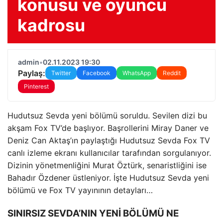
konusu ve oyuncu
kadrosu
admin
•
02.11.2023 19:30
Paylaş:
Twitter
Facebook
WhatsApp
Reddit
Pinterest
Hudutsuz Sevda yeni bölümü soruldu. Sevilen dizi bu
akşam Fox TV’de başlıyor. Başrollerini Miray Daner ve
Deniz Can Aktaş’ın paylaştığı Hudutsuz Sevda Fox TV
canlı izleme ekranı kullanıcılar tarafından sorgulanıyor.
Dizinin yönetmenliğini Murat Öztürk, senaristliğini ise
Bahadır Özdener üstleniyor. İşte Hudutsuz Sevda yeni
bölümü ve Fox TV yayınının detayları…
SINIRSIZ SEVDA’NIN YENİ BÖLÜMÜ NE