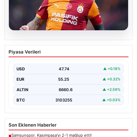
07.08.2026
Mauro Icardi ile Galatasaray arasındaki
Piyasa Verileri
aşk tamamen bitti!
USD
47.74
▲ +0.18%
EUR
55.25
▲ +0.32%
ALTIN
6660.6
▲ +2.59%
BTC
3103255
▲ +0.03%
Son Eklenen Haberler
Samsunspor, Kasımpaşa’yı 2-1 mağlup etti!
■