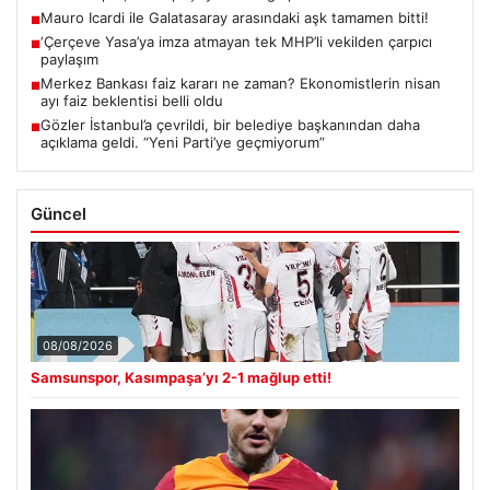
Mauro Icardi ile Galatasaray arasındaki aşk tamamen bitti!
■
‘Çerçeve Yasa’ya imza atmayan tek MHP’li vekilden çarpıcı
■
paylaşım
Merkez Bankası faiz kararı ne zaman? Ekonomistlerin nisan
■
ayı faiz beklentisi belli oldu
Gözler İstanbul’a çevrildi, bir belediye başkanından daha
■
açıklama geldi. “Yeni Parti’ye geçmiyorum”
Güncel
08/08/2026
Samsunspor, Kasımpaşa’yı 2-1 mağlup etti!