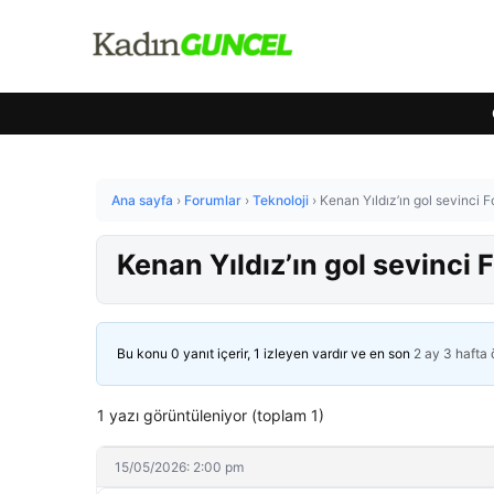
Ana sayfa
›
Forumlar
›
Teknoloji
›
Kenan Yıldız’ın gol sevinci F
Kenan Yıldız’ın gol sevinci F
Bu konu 0 yanıt içerir, 1 izleyen vardır ve en son
2 ay 3 hafta
1 yazı görüntüleniyor (toplam 1)
15/05/2026: 2:00 pm