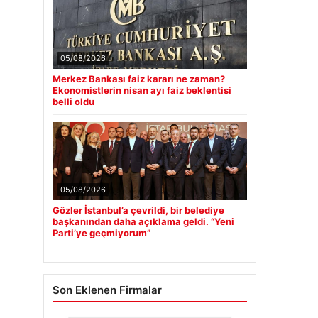
05/08/2026
Merkez Bankası faiz kararı ne zaman?
Ekonomistlerin nisan ayı faiz beklentisi
belli oldu
05/08/2026
Gözler İstanbul’a çevrildi, bir belediye
başkanından daha açıklama geldi. “Yeni
Parti’ye geçmiyorum”
Son Eklenen Firmalar