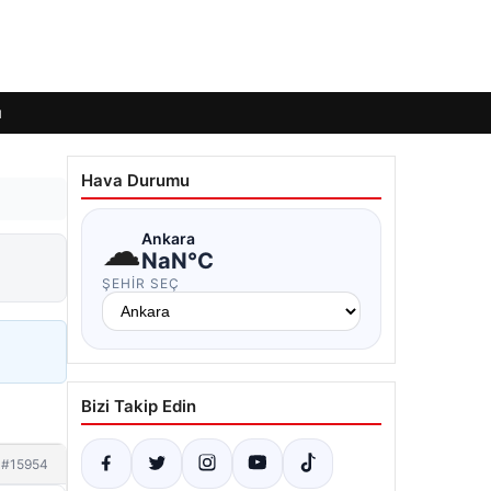
ı
Hava Durumu
☁
Ankara
NaN°C
ŞEHIR SEÇ
Bizi Takip Edin
#15954