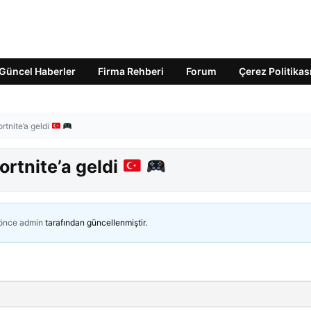
Güncel Haberler
Firma Rehberi
Forum
Çerez Politikas
ortnite’a geldi
ortnite’a geldi
 önce
admin
tarafından güncellenmiştir.