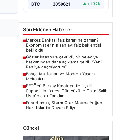
BTC
3059621
▲ +1.32%
Son Eklenen Haberler
Merkez Bankası faiz kararı ne zaman?
■
Ekonomistlerin nisan ayı faiz beklentisi
belli oldu
Gözler İstanbul’a çevrildi, bir belediye
■
başkanından daha açıklama geldi. “Yeni
Parti’ye geçmiyorum”
Bahçe Mutfakları ve Modern Yaşam
■
Mekanları
FETÖ’cü Burkay Karatepe ile İlişkili
■
Şüphelinin İfadesi Gün yüzüne Çıktı: ‘Salih
Usta’ olarak Tanıdım
Fenerbahçe, Sturm Graz Maçına Yoğun
■
Hazırlıklar ile Devam Ediyor
Güncel