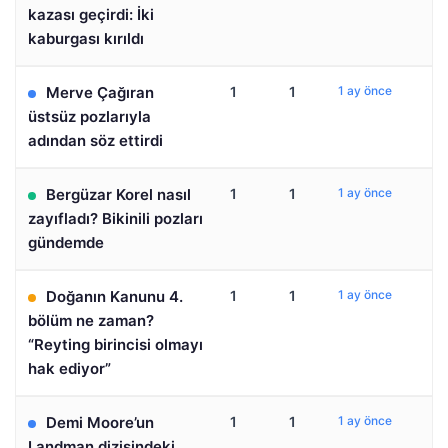
kazası geçirdi: İki
kaburgası kırıldı
Merve Çağıran
1
1
1 ay önce
üstsüz pozlarıyla
adından söz ettirdi
Bergüzar Korel nasıl
1
1
1 ay önce
zayıfladı? Bikinili pozları
gündemde
Doğanın Kanunu 4.
1
1
1 ay önce
bölüm ne zaman?
“Reyting birincisi olmayı
hak ediyor”
Demi Moore’un
1
1
1 ay önce
Landman dizisindeki