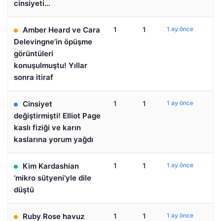
cinsiyeti…
Amber Heard ve Cara
1
1
1 ay önce
Delevingne’in öpüşme
görüntüleri
konuşulmuştu! Yıllar
sonra itiraf
Cinsiyet
1
1
1 ay önce
değiştirmişti! Elliot Page
kaslı fiziği ve karın
kaslarına yorum yağdı
Kim Kardashian
1
1
1 ay önce
‘mikro sütyeni’yle dile
düştü
Ruby Rose havuz
1
1
1 ay önce