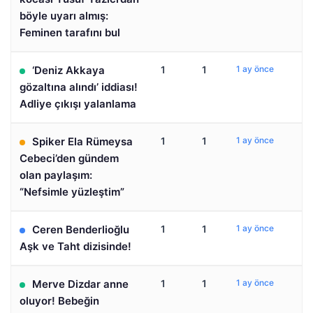
böyle uyarı almış:
Feminen tarafını bul
‘Deniz Akkaya
1
1
1 ay önce
gözaltına alındı’ iddiası!
Adliye çıkışı yalanlama
Spiker Ela Rümeysa
1
1
1 ay önce
Cebeci’den gündem
olan paylaşım:
“Nefsimle yüzleştim”
Ceren Benderlioğlu
1
1
1 ay önce
Aşk ve Taht dizisinde!
Merve Dizdar anne
1
1
1 ay önce
oluyor! Bebeğin