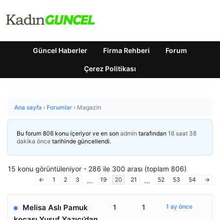
Güncel Haberler
Firma Rehberi
Forum
Çerez Politikası
Ana sayfa
›
Forumlar
›
Magazin
Bu forum 806 konu içeriyor ve en son
admin
tarafından
16 saat 38
dakika önce
tarihinde güncellendi.
15 konu görüntüleniyor - 286 ile 300 arası (toplam 806)
←
1
2
3
19
20
21
52
53
54
→
…
…
Melisa Aslı Pamuk
1
1
1 ay önce
kocası Yusuf Yazıcı’dan