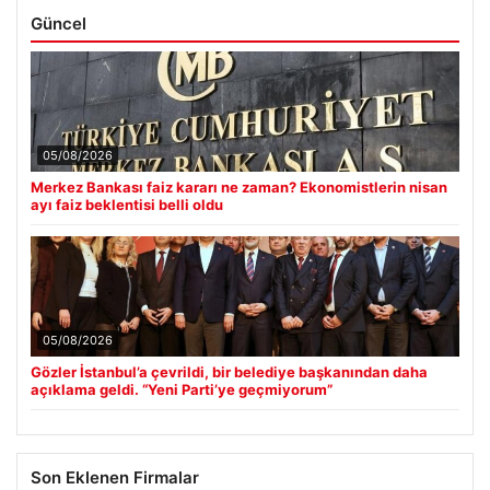
Güncel
05/08/2026
Merkez Bankası faiz kararı ne zaman? Ekonomistlerin nisan
ayı faiz beklentisi belli oldu
05/08/2026
Gözler İstanbul’a çevrildi, bir belediye başkanından daha
açıklama geldi. “Yeni Parti’ye geçmiyorum”
Son Eklenen Firmalar