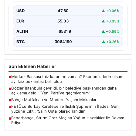
Parti’ye geçmiyorum”
USD
47.60
▲ +0.06%
{"title": "İstanbul'da Siyasi Gelişmeler ve Belediye
Başkanlarından Açıklamalar", "content": "İstanbul, son
EUR
55.03
▲ +0.03%
dönemde yaşanan siyasi…
ALTIN
6531.9
▲ +0.55%
BTC
3064190
▲ +0.26%
Son Eklenen Haberler
Merkez Bankası faiz kararı ne zaman? Ekonomistlerin nisan
■
ayı faiz beklentisi belli oldu
Gözler İstanbul’a çevrildi, bir belediye başkanından daha
■
açıklama geldi. “Yeni Parti’ye geçmiyorum”
Bahçe Mutfakları ve Modern Yaşam Mekanları
■
FETÖ’cü Burkay Karatepe ile İlişkili Şüphelinin İfadesi Gün
■
yüzüne Çıktı: ‘Salih Usta’ olarak Tanıdım
Fenerbahçe, Sturm Graz Maçına Yoğun Hazırlıklar ile Devam
■
Ediyor