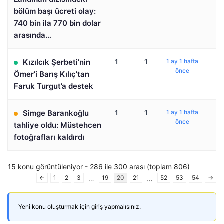
bölüm başı ücreti olay:
740 bin ila 770 bin dolar
arasında…
Kızılcık Şerbeti’nin
1
1
1 ay 1 hafta
önce
Ömer’i Barış Kılıç’tan
Faruk Turgut’a destek
Simge Barankoğlu
1
1
1 ay 1 hafta
önce
tahliye oldu: Müstehcen
fotoğrafları kaldırdı
15 konu görüntüleniyor - 286 ile 300 arası (toplam 806)
←
1
2
3
19
20
21
52
53
54
→
…
…
Yeni konu oluşturmak için giriş yapmalısınız.