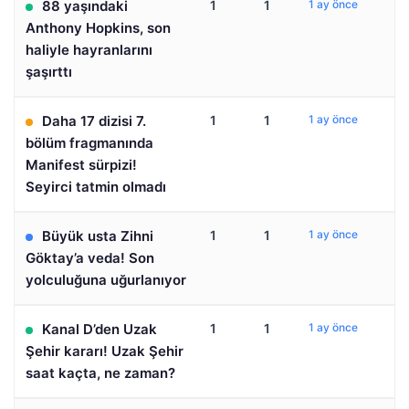
88 yaşındaki
1
1
1 ay önce
Anthony Hopkins, son
haliyle hayranlarını
şaşırttı
Daha 17 dizisi 7.
1
1
1 ay önce
bölüm fragmanında
Manifest sürpizi!
Seyirci tatmin olmadı
Büyük usta Zihni
1
1
1 ay önce
Göktay’a veda! Son
yolculuğuna uğurlanıyor
Kanal D’den Uzak
1
1
1 ay önce
Şehir kararı! Uzak Şehir
saat kaçta, ne zaman?