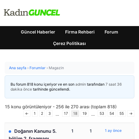
Güncel Haberler
Firma Rehberi
Forum
Çerez Politikası
Ana sayfa
›
Forumlar
›
Magazin
Bu forum 818 konu içeriyor ve en son
admin
tarafından
7 saat 36
dakika önce
tarihinde güncellendi.
15 konu görüntüleniyor - 256 ile 270 arası (toplam 818)
←
1
2
3
17
18
19
53
54
55
→
…
…
Doğanın Kanunu 5.
1
1
1 ay önce
bölüm 2. fragmanı