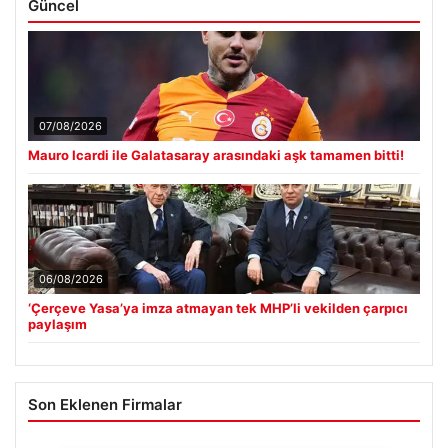
Güncel
07/08/2026
Mauro Icardi ile Galatasaray arasındaki aşk tamamen bitti!
06/08/2026
‘Çerçeve Yasa’ya imza atmayan tek MHP’li vekilden çarpıcı
paylaşım
Son Eklenen Firmalar