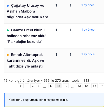
Çağatay Ulusoy ve
1
1
1 ay önce
Aslıhan Malbora
düğünde! Aşk dolu kare
Gamze Erçel bikinili
1
1
1 ay önce
halinden rahatsız oldu!
“Psikolojim bozuldu”
Emrah Altıntoprak
1
1
1 ay önce
kararını verdi: Aşk ve
Taht dizisiyle anlaştı
15 konu görüntüleniyor - 256 ile 270 arası (toplam 818)
←
1
2
3
17
18
19
53
54
55
→
…
…
Yeni konu oluşturmak için giriş yapmalısınız.