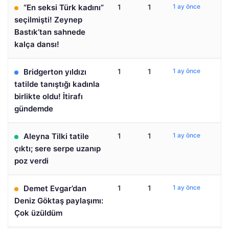
“En seksi Türk kadını”
1
1
1 ay önce
seçilmişti! Zeynep
Bastık’tan sahnede
kalça dansı!
Bridgerton yıldızı
1
1
1 ay önce
tatilde tanıştığı kadınla
birlikte oldu! İtirafı
gündemde
Aleyna Tilki tatile
1
1
1 ay önce
çıktı; sere serpe uzanıp
poz verdi
Demet Evgar’dan
1
1
1 ay önce
Deniz Göktaş paylaşımı:
Çok üzüldüm