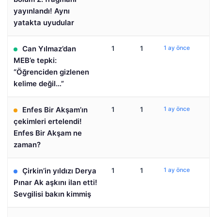
yayınlandı! Aynı
yatakta uyudular
Can Yılmaz’dan
1
1
1 ay önce
MEB’e tepki:
“Öğrenciden gizlenen
kelime değil…”
Enfes Bir Akşam’ın
1
1
1 ay önce
çekimleri ertelendi!
Enfes Bir Akşam ne
zaman?
Çirkin’in yıldızı Derya
1
1
1 ay önce
Pınar Ak aşkını ilan etti!
Sevgilisi bakın kimmiş