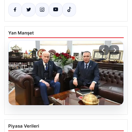
Yan Manşet
06.08.2026
‘Çerçeve Yasa’ya imza atmayan tek
Piyasa Verileri
MHP’li vekilden çarpıcı paylaşım