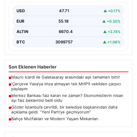
USD
47.71
▲ +0.17%
EUR
55.18
▲ +0.30%
ALTIN
6670.4
▲ +2.74%
BTC
3099757
▲ +1.06%
Son Eklenen Haberler
Mauro Icardi ile Galatasaray arasındaki aşk tamamen bitti!
■
‘Çerçeve Yasa’ya imza atmayan tek MHP’li vekilden çarpıcı
■
paylaşım
Merkez Bankası faiz kararı ne zaman? Ekonomistlerin nisan
■
ayı faiz beklentisi belli oldu
Gözler İstanbul’a çevrildi, bir belediye başkanından daha
■
açıklama geldi. “Yeni Parti’ye geçmiyorum”
Bahçe Mutfakları ve Modern Yaşam Mekanları
■