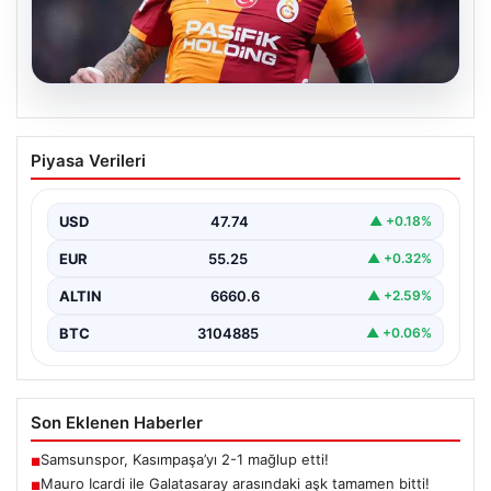
07.08.2026
Mauro Icardi ile Galatasaray arasındaki
Piyasa Verileri
aşk tamamen bitti!
USD
47.74
▲ +0.18%
EUR
55.25
▲ +0.32%
ALTIN
6660.6
▲ +2.59%
BTC
3104885
▲ +0.06%
Son Eklenen Haberler
Samsunspor, Kasımpaşa’yı 2-1 mağlup etti!
■
Mauro Icardi ile Galatasaray arasındaki aşk tamamen bitti!
■