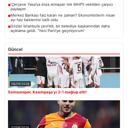
‘Çerçeve Yasa’ya imza atmayan tek MHP’li vekilden çarpıcı
■
paylaşım
Merkez Bankası faiz kararı ne zaman? Ekonomistlerin nisan
■
ayı faiz beklentisi belli oldu
Gözler İstanbul’a çevrildi, bir belediye başkanından daha
■
açıklama geldi. “Yeni Parti’ye geçmiyorum”
Güncel
08/08/2026
Samsunspor, Kasımpaşa’yı 2-1 mağlup etti!
07/08/2026