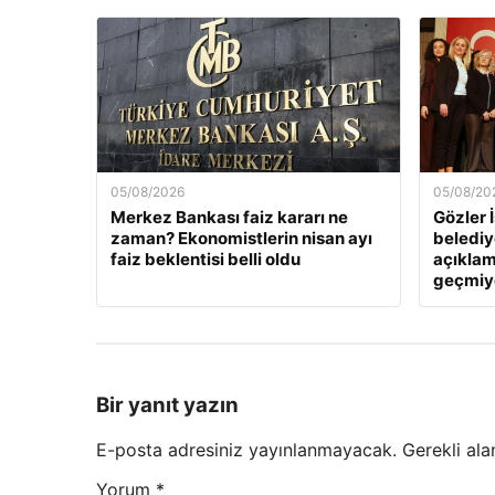
05/08/2026
05/08/20
Merkez Bankası faiz kararı ne
Gözler İ
zaman? Ekonomistlerin nisan ayı
beledi
faiz beklentisi belli oldu
açıklama
geçmiy
Bir yanıt yazın
E-posta adresiniz yayınlanmayacak.
Gerekli ala
Yorum
*