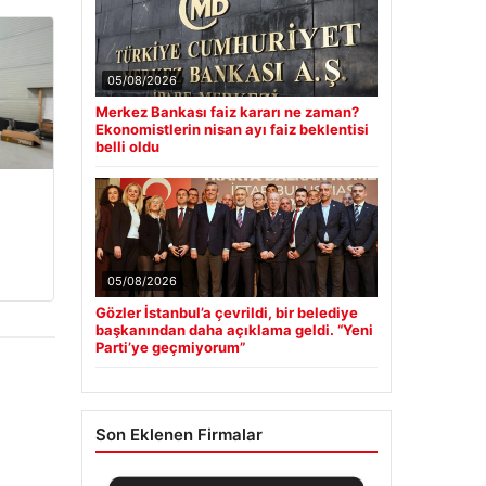
05/08/2026
Merkez Bankası faiz kararı ne zaman?
Ekonomistlerin nisan ayı faiz beklentisi
belli oldu
05/08/2026
Gözler İstanbul’a çevrildi, bir belediye
başkanından daha açıklama geldi. “Yeni
Parti’ye geçmiyorum”
Son Eklenen Firmalar