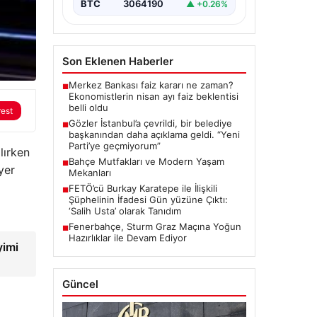
“content”: “ İstanbul, son
BTC
3064190
▲ +0.26%
dönemde yaşanan…
Son Eklenen Haberler
Merkez Bankası faiz kararı ne zaman?
■
Ekonomistlerin nisan ayı faiz beklentisi
belli oldu
rest
Gözler İstanbul’a çevrildi, bir belediye
■
başkanından daha açıklama geldi. “Yeni
Parti’ye geçmiyorum”
lırken
Bahçe Mutfakları ve Modern Yaşam
■
yer
Mekanları
FETÖ’cü Burkay Karatepe ile İlişkili
■
Şüphelinin İfadesi Gün yüzüne Çıktı:
‘Salih Usta’ olarak Tanıdım
Fenerbahçe, Sturm Graz Maçına Yoğun
■
Hazırlıklar ile Devam Ediyor
yimi
Güncel