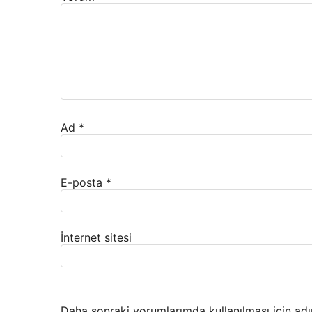
Ad
*
E-posta
*
İnternet sitesi
Daha sonraki yorumlarımda kullanılması için adı