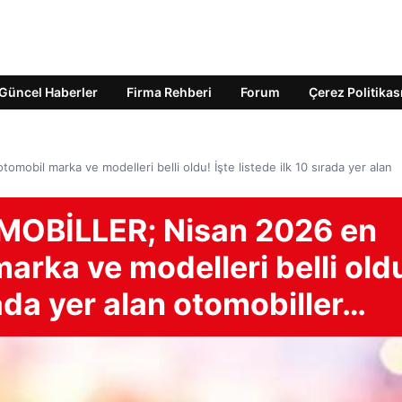
Güncel Haberler
Firma Rehberi
Forum
Çerez Politikas
il marka ve modelleri belli oldu! İşte listede ilk 10 sırada yer alan
OBİLLER; Nisan 2026 en
arka ve modelleri belli old
ırada yer alan otomobiller…