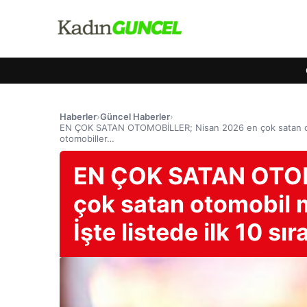
Haberler
›
Güncel Haberler
›
EN ÇOK SATAN OTOMOBİLLER; Nisan 2026 en çok satan otomob
otomobiller…
EN ÇOK SATAN OTOM
çok satan otomobil m
İşte listede ilk 10 s