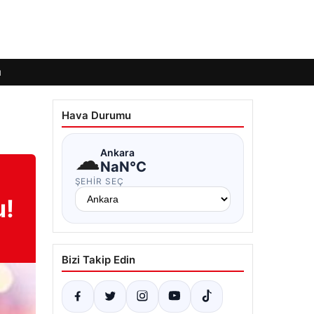
ı
Hava Durumu
☁
Ankara
NaN°C
ŞEHIR SEÇ
u!
Bizi Takip Edin