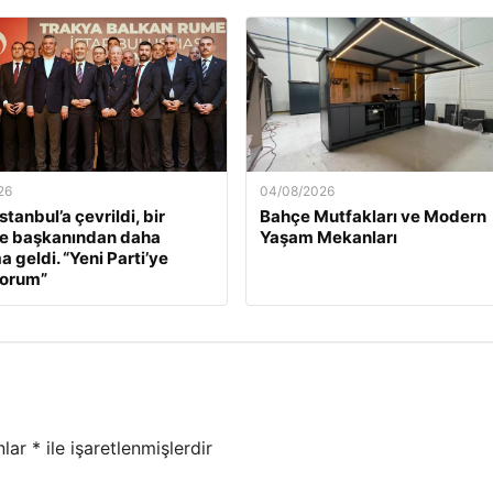
26
04/08/2026
stanbul’a çevrildi, bir
Bahçe Mutfakları ve Modern
ye başkanından daha
Yaşam Mekanları
 geldi. “Yeni Parti’ye
orum”
nlar
*
ile işaretlenmişlerdir