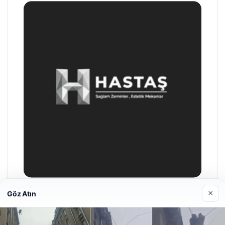
×
Göz Atın
Prenses Night Club
29/04/2026