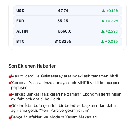
USD
47.74
▲ +0.18%
EUR
55.25
▲ +0.32%
ALTIN
6660.6
▲ +2.59%
BTC
3103255
▲ +0.03%
Son Eklenen Haberler
Mauro Icardi ile Galatasaray arasındaki aşk tamamen bitti!
■
‘Çerçeve Yasa’ya imza atmayan tek MHP’li vekilden çarpıcı
■
paylaşım
Merkez Bankası faiz kararı ne zaman? Ekonomistlerin nisan
■
ayı faiz beklentisi belli oldu
Gözler İstanbul’a çevrildi, bir belediye başkanından daha
■
açıklama geldi. “Yeni Parti’ye geçmiyorum”
Bahçe Mutfakları ve Modern Yaşam Mekanları
■