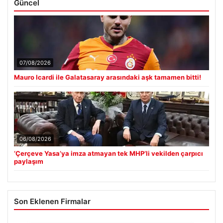
Güncel
07/08/2026
Mauro Icardi ile Galatasaray arasındaki aşk tamamen bitti!
06/08/2026
‘Çerçeve Yasa’ya imza atmayan tek MHP’li vekilden çarpıcı
paylaşım
Son Eklenen Firmalar