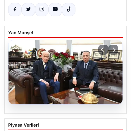
Yan Manşet
06.08.2026
‘Çerçeve Yasa’ya imza atmayan tek
Piyasa Verileri
MHP’li vekilden çarpıcı paylaşım