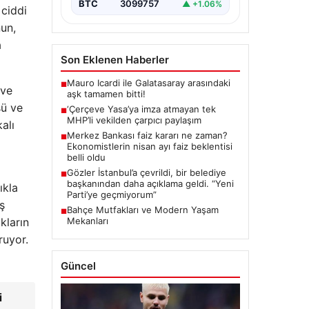
BTC
3099757
▲ +1.06%
 ciddi
nun,
a
Son Eklenen Haberler
Mauro Icardi ile Galatasaray arasındaki
■
 ve
aşk tamamen bitti!
şü ve
‘Çerçeve Yasa’ya imza atmayan tek
■
MHP’li vekilden çarpıcı paylaşım
alı
Merkez Bankası faiz kararı ne zaman?
■
Ekonomistlerin nisan ayı faiz beklentisi
belli oldu
Gözler İstanbul’a çevrildi, bir belediye
■
başkanından daha açıklama geldi. “Yeni
ıkla
Parti’ye geçmiyorum”
ş
Bahçe Mutfakları ve Modern Yaşam
■
Mekanları
kların
ruyor.
Güncel
i