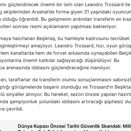
akımı güçlendirecek önemli bir isim olan Leandro Trossard ile
Lig ekiplerinden Arsenal’de forma giyen 31 yaşındaki oyuncu
da olduğu öğrenildi. Bu gelişmenin ardından transferin en kıs
lleri sonrası resmi açıklamanın yapılması bekleniyor.
çmaya hazırlanan Beşiktaş, bu hamleyle kadrosunu tecrübeli
ginleştirmeyi amaçlıyor. Leandro Trossard, hızı, oyun görü
or. Hem kanatlarda hem de forvet arkasında oynayabilen Belçik
syonlarına önemli katkılar sağlayacağı düşünülüyor. Bu
pa arenasında iddiasını güçlendireceğine inanılıyor.
ken, taraftarlar da transferin olumlu sonuçlanmasını sabırsızl
yaptığı görüşmelerde başarılı olunduğu ve Trossard’ın Beşikta
sinyaller alınıyor. Bu hareket, sezon öncesi yapılan hazırlı
zonda şampiyonluk yolundaki iddiasını artıracağı şüphesiz du
ra çevrildi.
Dünya Kupası Öncesi Tarihi Güvenlik Skandalı: Mill