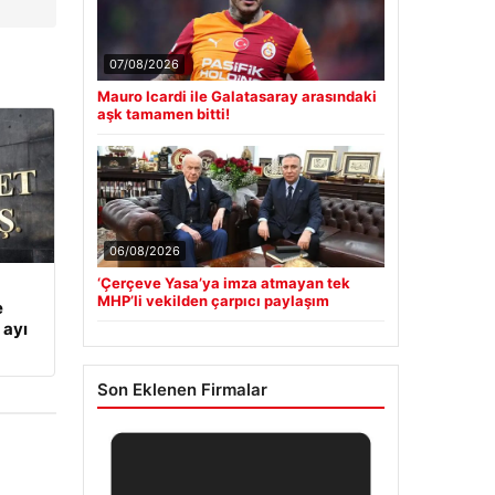
07/08/2026
Mauro Icardi ile Galatasaray arasındaki
aşk tamamen bitti!
06/08/2026
‘Çerçeve Yasa’ya imza atmayan tek
MHP’li vekilden çarpıcı paylaşım
e
 ayı
Son Eklenen Firmalar