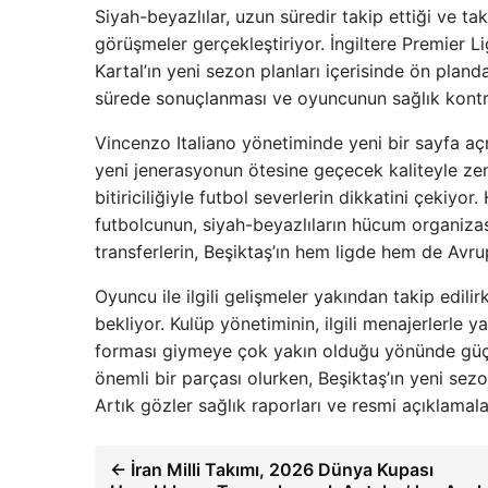
Siyah-beyazlılar, uzun süredir takip ettiği ve t
görüşmeler gerçekleştiriyor. İngiltere Premier 
Kartal’ın yeni sezon planları içerisinde ön plan
sürede sonuçlanması ve oyuncunun sağlık kontro
Vincenzo Italiano yönetiminde yeni bir sayfa a
yeni jenerasyonun ötesine geçecek kaliteyle zen
bitiriciliğiyle futbol severlerin dikkatini çekiy
futbolcunun, siyah-beyazlıların hücum organiza
transferlerin, Beşiktaş’ın hem ligde hem de Avru
Oyuncu ile ilgili gelişmeler yakından takip edilir
bekliyor. Kulüp yönetiminin, ilgili menajerlerle 
forması giymeye çok yakın olduğu yönünde güçlü 
önemli bir parçası olurken, Beşiktaş’ın yeni se
Artık gözler sağlık raporları ve resmi açıklamala
← İran Milli Takımı, 2026 Dünya Kupası