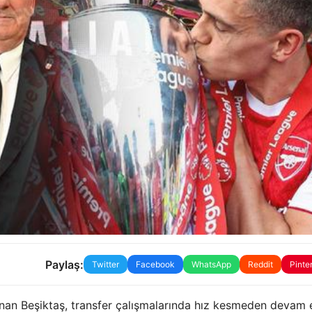
Paylaş:
Twitter
Facebook
WhatsApp
Reddit
Pinte
anan Beşiktaş, transfer çalışmalarında hız kesmeden devam 