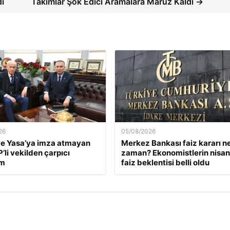
dı
Takımlar Şok Edici Aramalara Maruz Kaldı →
26
05/08/2026
e Yasa’ya imza atmayan
Merkez Bankası faiz kararı n
’li vekilden çarpıcı
zaman? Ekonomistlerin nisan
ım
faiz beklentisi belli oldu