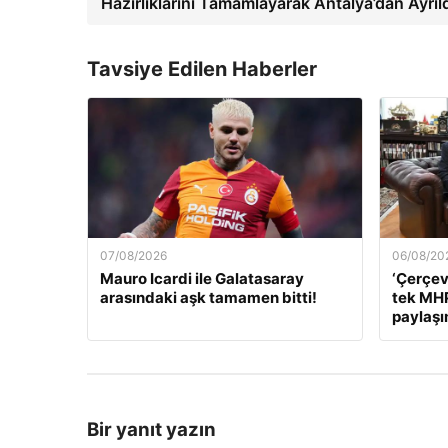
Hazırlıklarını Tamamlayarak Antalya’dan Ayrıl
Tavsiye Edilen Haberler
07/08/2026
06/08/20
Mauro Icardi ile Galatasaray
‘Çerçev
arasındaki aşk tamamen bitti!
tek MHP
paylaş
Bir yanıt yazın