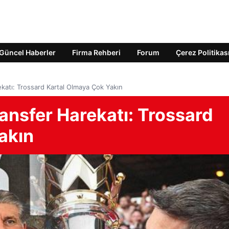
Güncel Haberler
Firma Rehberi
Forum
Çerez Politikas
ekatı: Trossard Kartal Olmaya Çok Yakın
ansfer Harekatı: Trossard
akın