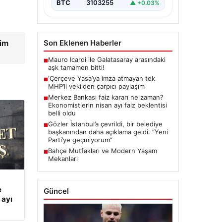
BTC
3103255
▲ +0.03%
şim
Son Eklenen Haberler
Mauro Icardi ile Galatasaray arasındaki
■
aşk tamamen bitti!
‘Çerçeve Yasa’ya imza atmayan tek
■
MHP’li vekilden çarpıcı paylaşım
Merkez Bankası faiz kararı ne zaman?
■
Ekonomistlerin nisan ayı faiz beklentisi
belli oldu
Gözler İstanbul’a çevrildi, bir belediye
■
başkanından daha açıklama geldi. “Yeni
Parti’ye geçmiyorum”
Bahçe Mutfakları ve Modern Yaşam
■
Mekanları
e
Güncel
 ayı