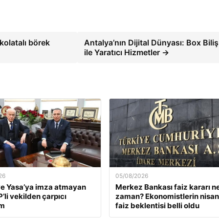
ikolatalı börek
Antalya’nın Dijital Dünyası: Box Bili
ile Yaratıcı Hizmetler →
26
05/08/2026
e Yasa’ya imza atmayan
Merkez Bankası faiz kararı n
’li vekilden çarpıcı
zaman? Ekonomistlerin nisan
ım
faiz beklentisi belli oldu