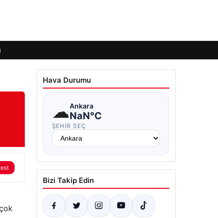
ı
Hava Durumu
☁
Ankara
NaN°C
ŞEHIR SEÇ
rest
Bizi Takip Edin
 çok