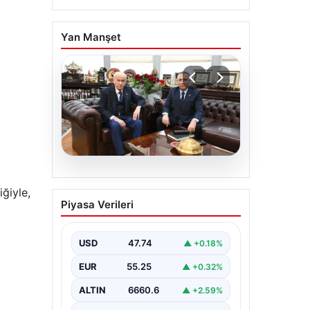
Yan Manşet
06.08.2026
ğiyle,
‘Çerçeve Yasa’ya imza
Piyasa Verileri
atmayan tek MHP’li
vekilden çarpıcı
paylaşım
USD
47.74
▲ +0.18%
EUR
55.25
▲ +0.32%
ALTIN
6660.6
▲ +2.59%