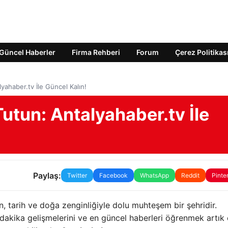
Güncel Haberler
Firma Rehberi
Forum
Çerez Politikas
yahaber.tv İle Güncel Kalın!
Tutun: Antalyahaber.tv İle
Paylaş:
Twitter
Facebook
WhatsApp
Reddit
Pinte
, tarih ve doğa zenginliğiyle dolu muhteşem bir şehridir.
 dakika gelişmelerini ve en güncel haberleri öğrenmek artık