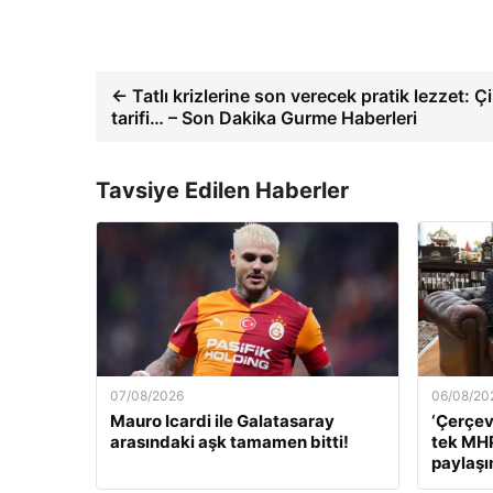
← Tatlı krizlerine son verecek pratik lezzet: Ç
tarifi… – Son Dakika Gurme Haberleri
Tavsiye Edilen Haberler
07/08/2026
06/08/20
Mauro Icardi ile Galatasaray
‘Çerçev
arasındaki aşk tamamen bitti!
tek MHP
paylaş