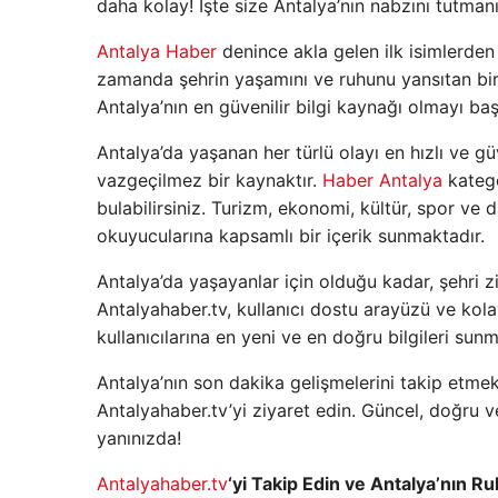
daha kolay! İşte size Antalya’nın nabzını tutmanı
Antalya Haber
denince akla gelen ilk isimlerden 
zamanda şehrin yaşamını ve ruhunu yansıtan bir 
Antalya’nın en güvenilir bilgi kaynağı olmayı baş
Antalya’da yaşanan her türlü olayı en hızlı ve g
vazgeçilmez bir kaynaktır.
Haber Antalya
katego
bulabilirsiniz. Turizm, ekonomi, kültür, spor ve
okuyucularına kapsamlı bir içerik sunmaktadır.
Antalya’da yaşayanlar için olduğu kadar, şehri zi
Antalyahaber.tv, kullanıcı dostu arayüzü ve kola
kullanıcılarına en yeni ve en doğru bilgileri s
Antalya’nın son dakika gelişmelerini takip etme
Antalyahaber.tv’yi ziyaret edin. Güncel, doğru v
yanınızda!
Antalyahaber.tv
‘yi Takip Edin ve Antalya’nın R