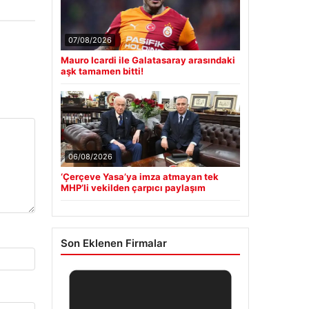
07/08/2026
Mauro Icardi ile Galatasaray arasındaki
aşk tamamen bitti!
06/08/2026
‘Çerçeve Yasa’ya imza atmayan tek
MHP’li vekilden çarpıcı paylaşım
Son Eklenen Firmalar