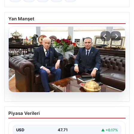
Yan Manşet
06.08.2026
‘Çerçeve Yasa’ya imza atmayan tek
Piyasa Verileri
MHP’li vekilden çarpıcı paylaşım
USD
47.71
▲ +0.17%