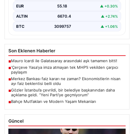
EUR
55.18
▲ +0.30%
ALTIN
6670.4
▲ +2.74%
BTC
3099757
▲ +1.06%
Son Eklenen Haberler
Mauro Icardi ile Galatasaray arasındaki aşk tamamen bitti!
■
‘Çerçeve Yasa’ya imza atmayan tek MHP’li vekilden çarpıcı
■
paylaşım
Merkez Bankası faiz kararı ne zaman? Ekonomistlerin nisan
■
ayı faiz beklentisi belli oldu
Gözler İstanbul’a çevrildi, bir belediye başkanından daha
■
açıklama geldi. “Yeni Parti’ye geçmiyorum”
Bahçe Mutfakları ve Modern Yaşam Mekanları
■
Güncel