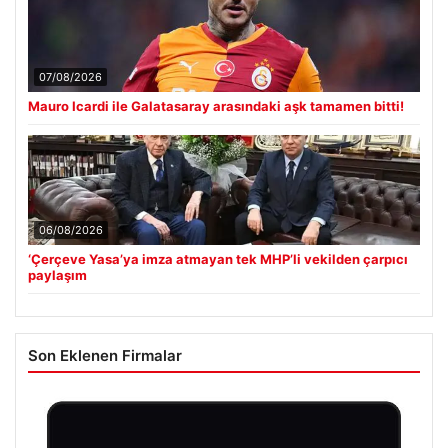
07/08/2026
Mauro Icardi ile Galatasaray arasındaki aşk tamamen bitti!
06/08/2026
‘Çerçeve Yasa’ya imza atmayan tek MHP’li vekilden çarpıcı
paylaşım
Son Eklenen Firmalar