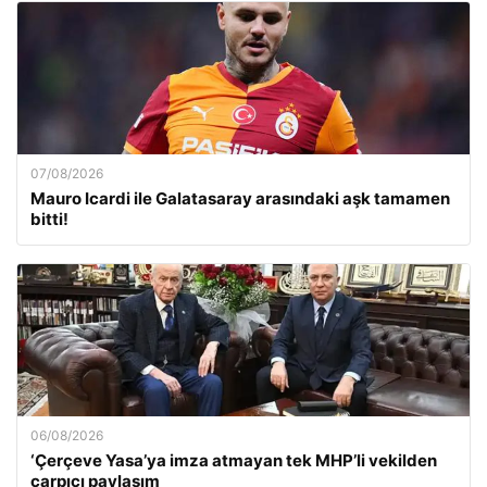
07/08/2026
Mauro Icardi ile Galatasaray arasındaki aşk tamamen
bitti!
06/08/2026
‘Çerçeve Yasa’ya imza atmayan tek MHP’li vekilden
çarpıcı paylaşım